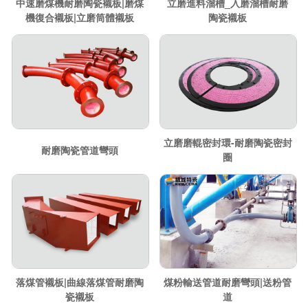
中速磨煤機耐磨陶瓷襯板|磨煤
立磨進料溜槽_入磨溜槽耐磨
機復合襯板|立磨筒體襯板
陶瓷襯板
立磨磨輥密封環-耐磨陶瓷密封
耐磨陶瓷管道彎頭
圈
落煤管襯板|曲線落煤管耐磨陶
煤粉輸送管道耐磨彎頭|送粉管
瓷襯板
道